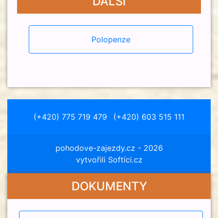
DALŠÍ
Polopenze
(+420) 775 719 479
(+420) 603 515 111
pohodove-zajezdy.cz
- 2026
vytvořili Softíci.cz
DOKUMENTY