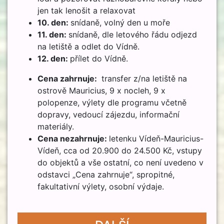
jen tak lenošit a relaxovat
10. den:
snídaně, volný den u moře
11. den:
snídaně, dle letového řádu odjezd
na letiště a odlet do Vídně.
12. den:
přílet do Vídně.
Cena zahrnuje:
transfer z/na letiště na
ostrově Mauricius, 9 x nocleh, 9 x
polopenze, výlety dle programu včetně
dopravy, vedoucí zájezdu, informační
materiály.
Cena nezahrnuje:
letenku Vídeň-Mauricius-
Vídeň, cca od 20.900 do 24.500 Kč, vstupy
do objektů a vše ostatní, co není uvedeno v
odstavci „Cena zahrnuje“, spropitné,
fakultativní výlety, osobní výdaje.