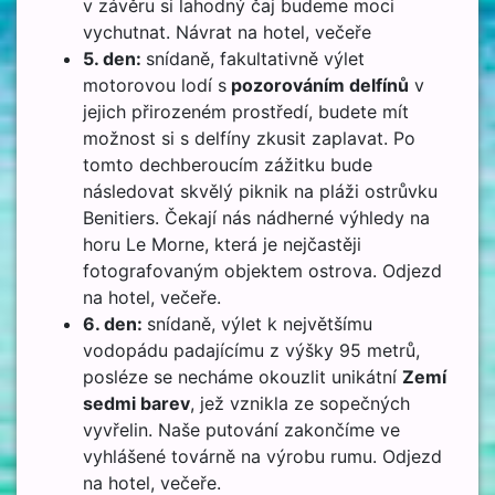
v závěru si lahodný čaj budeme moci
vychutnat. Návrat na hotel, večeře
5. den:
snídaně, fakultativně výlet
motorovou lodí s
pozorováním delfínů
v
jejich přirozeném prostředí, budete mít
možnost si s delfíny zkusit zaplavat. Po
tomto dechberoucím zážitku bude
následovat skvělý piknik na pláži ostrůvku
Benitiers. Čekají nás nádherné výhledy na
horu Le Morne, která je nejčastěji
fotografovaným objektem ostrova. Odjezd
na hotel, večeře.
6. den:
snídaně, výlet k největšímu
vodopádu padajícímu z výšky 95 metrů,
posléze se necháme okouzlit unikátní
Zemí
sedmi barev
, jež vznikla ze sopečných
vyvřelin. Naše putování zakončíme ve
vyhlášené továrně na výrobu rumu. Odjezd
na hotel, večeře.