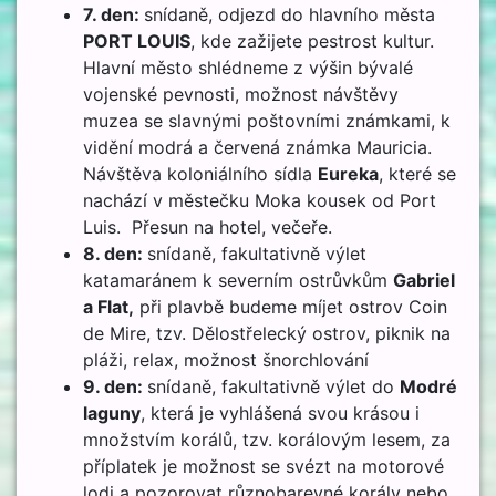
7. den:
snídaně, odjezd do hlavního města
PORT LOUIS
, kde zažijete pestrost kultur.
Hlavní město shlédneme z výšin bývalé
vojenské pevnosti, možnost návštěvy
muzea se slavnými poštovními známkami, k
vidění modrá a červená známka Mauricia.
Návštěva koloniálního sídla
Eureka
, které se
nachází v městečku Moka kousek od Port
Luis. Přesun na hotel, večeře.
8. den:
snídaně, fakultativně výlet
katamaránem k severním ostrůvkům
Gabriel
a Flat,
při plavbě budeme míjet ostrov Coin
de Mire, tzv. Dělostřelecký ostrov, piknik na
pláži, relax, možnost šnorchlování
9. den:
snídaně, fakultativně výlet do
Modré
laguny
, která je vyhlášená svou krásou i
množstvím korálů, tzv. korálovým lesem, za
příplatek je možnost se svézt na motorové
lodi a pozorovat různobarevné korály nebo