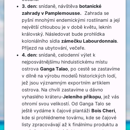
3. den:
snídaně, návštěva
botanické
zahrady v Pamplemousse.
Zahrada se
pyšní mnohými endemickými rostlinami a její
největší chloubou je v době květu, leknín
královský. Následovat bude prohlídka
koloniálního sídla
zámečku Labourdonnais
.
Příjezd na ubytování, večeře.
4. den:
snídaně, celodenní výlet k
nejposvátnějšímu hinduistickému místu
ostrova
Ganga Talao
, po cestě se zastavíme
v dílně na výrobu modelů historických lodí,
jež jsou významným exportním artiklem
ostrova. Na chvíli zastavíme u dávno
vyhaslého kráteru-
Jeleního příkopu
, jež vás
ohromí svou velikostí. Od Ganga Talo se
ještě vydáme k čajové plantáži
Bois Cheri
,
kde si prohlédneme továrnu, kde se čajové
listy zpracovávají až k finálnímu produktu a