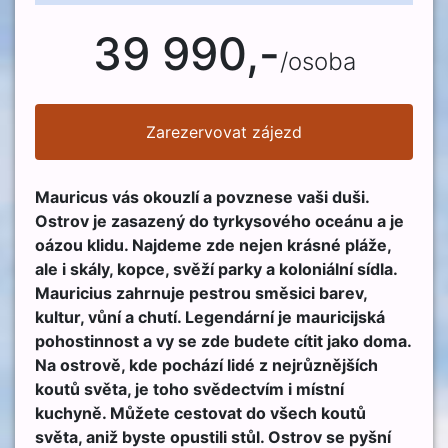
39 990,-
/osoba
Zarezervovat zájezd
Mauricus vás okouzlí a povznese vaši duši.
Ostrov je zasazený do tyrkysového oceánu a je
oázou klidu. Najdeme zde nejen krásné pláže,
ale i skály, kopce, svěží parky a koloniální sídla.
Mauricius zahrnuje pestrou směsici barev,
kultur, vůní a chutí. Legendární je mauricijská
pohostinnost a vy se zde budete cítit jako doma.
Na ostrově, kde pochází lidé z nejrůznějších
koutů světa, je toho svědectvím i místní
kuchyně. Můžete cestovat do všech koutů
světa, aniž byste opustili stůl. Ostrov se pyšní