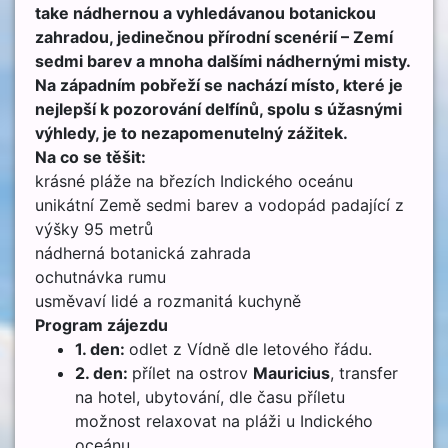
take nádhernou a vyhledávanou botanickou
zahradou, jedinečnou přírodní scenérií – Zemí
sedmi barev a mnoha dalšími nádhernými misty.
Na západním pobřeží se nachází místo, které je
nejlepší k pozorování delfínů, spolu s úžasnými
výhledy, je to nezapomenutelný zážitek.
Na co se těšit:
krásné pláže na březích Indického oceánu
unikátní Země sedmi barev a vodopád padající z
výšky 95 metrů
nádherná botanická zahrada
ochutnávka rumu
usměvaví lidé a rozmanitá kuchyně
Program zájezdu
1. den:
odlet z Vídně dle letového řádu.
2. den:
přílet na ostrov
Mauricius
, transfer
na hotel, ubytování, dle času příletu
možnost relaxovat na pláži u Indického
oceánu.